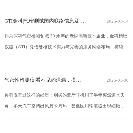
GTI金科|气密测试国内联络信息及产
2026-01-14
品服务手册（2026 最新）
作为深耕气密检测领域 30 余年的老牌高新技术企业，金科精密
仪器（GTI）凭借硬核技术实力与完善的服务网络布局，持续为
工业制造领域提供...
气密性检测仪|看不见的泄漏，摸得
2026-01-08
着的安全
你有没有过这样的经历：刚买的蓝牙耳机用了半年突然进水失
灵，冬天汽车空调出风忽冷忽热，甚至医用输液器出现细微渗
漏&mdash;&mdash;这些看似偶然的故...